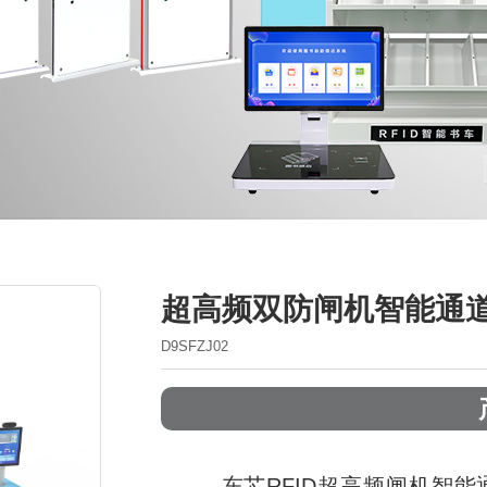
超高频双防闸机智能通
D9SFZJ02
东芯
RFID超高频闸机智