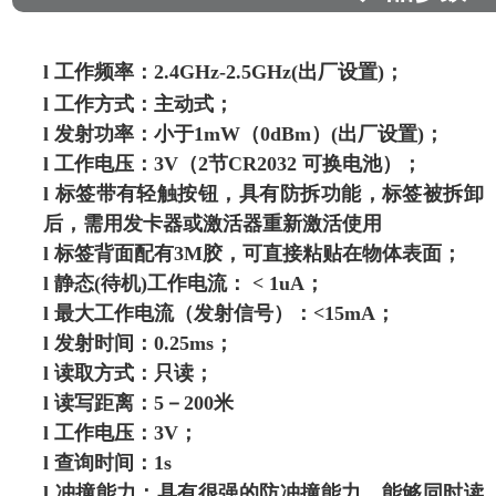
l
工作频率：2.4GHz-2.5GHz(出厂设置)；
l
工作方式：主动式；
l
发射功率：小于1mW（0dBm）(出厂设置)；
l
工作电压：3V（2节CR2032 可换电池）；
l
标签带有轻触按钮，具有防拆功能，标签被拆卸
后，需用发卡器或激活器重新激活使用
l
标签背面配有3M胶，可直接粘贴在物体表面；
l
静态(待机)工作电流： < 1uA；
l
最大工作电流（发射信号）：<15mA；
l
发射时间：0.25ms；
l
读取方式：只读；
l
读写距离：5－200米
l
工作电压：3V；
l
查询时间：1s
l
冲撞能力：具有很强的防冲撞能力，能够同时读