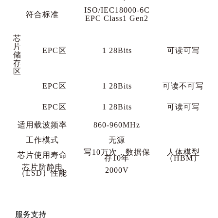
ISO/IEC18000-6C
符合标准
EPC Class1 Gen2
芯
片
EPC区
1 28Bits
可读可写
储
存
区
EPC区
1 28Bits
可读不可写
EPC区
1 28Bits
可读可写
适用载波频率
860-960MHz
工作模式
无源
写
10万次，数据保
人体模型
芯片使用寿命
存10年
（
HBM）
芯片防静电
2000V
（
ESD）性能
服务支持