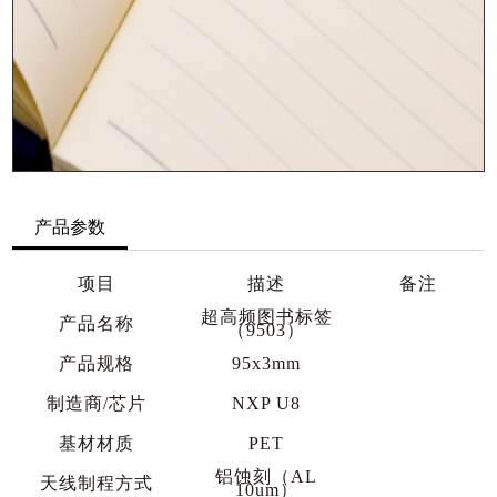
产品参数
项目
描述
备注
超高频图书标签
产品名称
（
9503）
产品规格
95x3mm
制造商
/芯片
NXP U8
基材材质
PET
铝蚀刻（
AL
天线制程方式
10um）